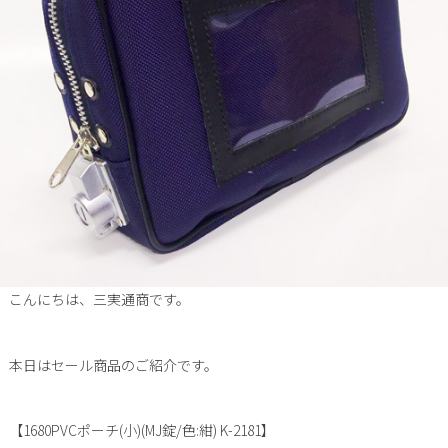
こんにちは、三実通商です。
本日はセール商品のご紹介です。
【1680PVCポーチ(小)(MJ錠/色:紺) K-2181】