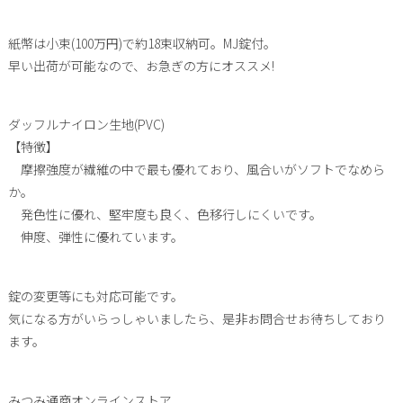
紙幣は小束(100万円)で約18束収納可。MJ錠付。
早い出荷が可能なので、お急ぎの方にオススメ!
ダッフルナイロン生地(PVC)
【特徴】
摩擦強度が繊維の中で最も優れており、風合いがソフトでなめら
か。
発色性に優れ、堅牢度も良く、色移行しにくいです。
伸度、弾性に優れています。
錠の変更等にも対応可能です。
気になる方がいらっしゃいましたら、是非お問合せお待ちしており
ます。
みつみ通商オンラインストア