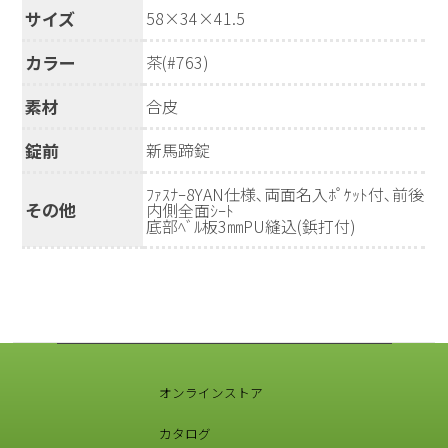
サイズ
58×34×41.5
カラー
茶(#763)
素材
合皮
錠前
新馬蹄錠
ﾌｧｽﾅｰ8YAN仕様､両面名入ﾎﾟｹｯﾄ付､前後
その他
内側全面ｼｰﾄ
底部ﾍﾞﾙ板3㎜PU縫込(鋲打付)
オンラインストア
カタログ