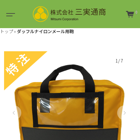
0
トップ
»
ダッフルナイロンメール用鞄
1/7