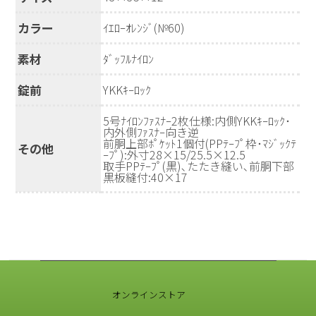
カラー
ｲｴﾛｰｵﾚﾝｼﾞ(№60)
素材
ﾀﾞｯﾌﾙﾅｲﾛﾝ
錠前
YKKｷｰﾛｯｸ
5号ﾅｲﾛﾝﾌｧｽﾅｰ2枚仕様:内側YKKｷｰﾛｯｸ･
内外側ﾌｧｽﾅｰ向き逆
前胴上部ﾎﾟｹｯﾄ1個付(PPﾃｰﾌﾟ枠･ﾏｼﾞｯｸﾃ
その他
ｰﾌﾟ):外寸28×15/25.5×12.5
取手PPﾃｰﾌﾟ(黒)､たたき縫い､前胴下部
黒板縫付:40×17
オンラインストア