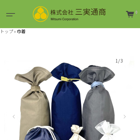
0
トップ
»
巾着
1/3