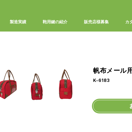
製造実績
鞄用鍵の紹介
販売店様募集
カ
帆布メール
1/7
K-6183