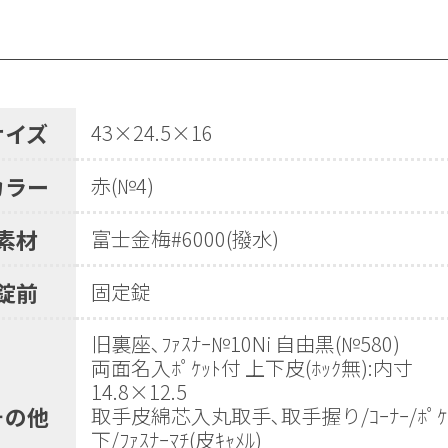
サイズ
43×24.5×16
カラー
赤(№4)
素材
富士金梅#6000(撥水)
錠前
固定錠
旧裏座､ﾌｧｽﾅｰ№10Ni 自由黒(№580)
両面名入ﾎﾟｹｯﾄ付 上下皮(ﾎｯｸ無):内寸
14.8×12.5
その他
取手皮綿芯入丸取手､取手握り/ｺｰﾅｰ/ﾎﾟｹ
下/ﾌｧｽﾅｰﾏﾁ(皮ｷｬﾒﾙ)