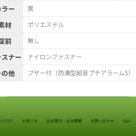
カラー
黒
素材
ポリエステル
錠前
無し
ァスナー
ナイロンファスナー
その他
ブザー付（防滴型超音プチアラームS）
カタログ
お知らせ
会社案内 – 会社概要
お問い合わせ
Q&A