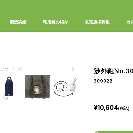
製造実績
鞄用鍵の紹介
販売店様募集
カ
B(ブザー付き)
渉外鞄No.3
1/6
30902B
¥10,604
(税込)