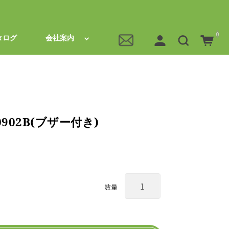
0
タログ
会社案内
0902B(ブザー付き)
数量