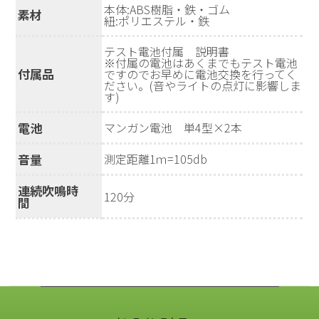
本体:ABS樹脂・鉄・ゴム
素材
紐:ポリエステル・鉄
テスト電池付属 説明書
※付属の電池はあくまでもテスト電池
付属品
ですのでお早めに電池交換を行ってく
ださい。(音やライトの点灯に影響しま
す)
電池
マンガン電池 単4型×2本
音量
測定距離1ｍ=105db
連続吹鳴時
120分
間