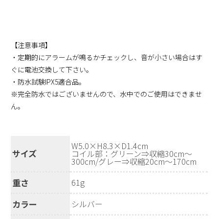
【注意事項】
・定期的にアラームが鳴るかチェックし、音が小さい場合はす
ぐに電池交換して下さい。
・防水試験IPX5適合品。
※完全防水ではございませんので、水中でのご使用はできませ
ん。
W5.0×H8.3×D1.4cm
サイズ
コイル部：グリーン⇒収縮30cm〜
300cm/グレー⇒収縮20cm〜170cm
重さ
61g
カラー
シルバー