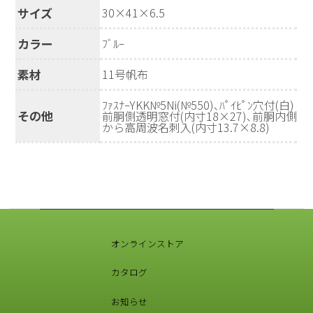
サイズ
30×41×6.5
カラー
ﾌﾞﾙｰ
素材
11号帆布
ﾌｧｽﾅｰYKK№5Ni(№550)､ﾊﾟｲﾋﾟﾝ穴付(白)
その他
前胴側透明窓付(内寸18×27)､前胴内側
から高周波名刺入(内寸13.7×8.8)
オンラインストア
カタログ
お知らせ