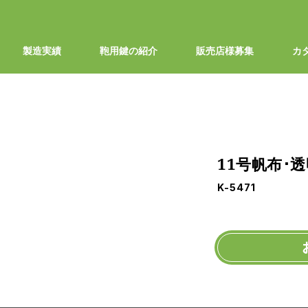
製造実績
鞄用鍵の紹介
販売店様募集
カ
11号帆布･
1/2
K-5471