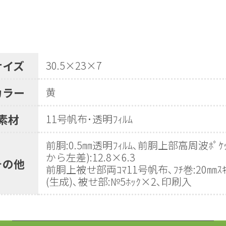
サイズ
30.5×23×7
カラー
黄
素材
11号帆布･透明ﾌｨﾙﾑ
前胴:0.5㎜透明ﾌｨﾙﾑ､前胴上部高周波ﾎﾟｹｯ
から左差):12.8×6.3
その他
前胴上被せ部両ｺﾏ11号帆布､ﾌﾁ巻:20㎜ｽｷ
(生成)､被せ部:№5ﾎｯｸ×2､印刷入